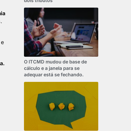
dois tributos
ia
.
 e
O ITCMD mudou de base de
a.
cálculo e a janela para se
adequar está se fechando.