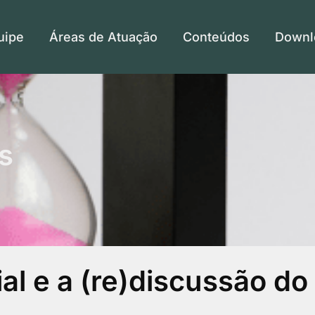
uipe
Áreas de Atuação
Conteúdos
Downl
s
al e a (re)discussão do 